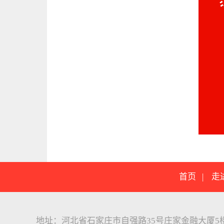
首页
|
走
地址：河北省石家庄市自强路35号庄家金融大厦5楼 邮编