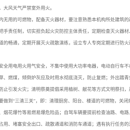
，大风天气严禁室外用火。
无用的可燃物，配备灭火器材，要注意熟悉本机构所处建筑的
手责任制，切实担负起火灾防控主体责任，定期检查灭火器材
道的畅通，定期开展灭火疏散演练，设立专人专岗定期进行防火
全用电用火用气安全，不集中使用大功率电器，电动自行车不
草、燃煤，倾倒炉灰应及时用水彻底浇灭，防止复燃；外出踏青
防止引发火灾；清明祭奠提倡采用植树、献花等方式文明祭扫，
到“三清三关”，即：清理厨房、阳台、楼道的可燃物，关闭
、烟花爆竹等易燃易爆危险品；自驾车辆要提前检查油路、电路
占用、堵塞安全出口、疏散通道和消防车通道；遇有执行任务的